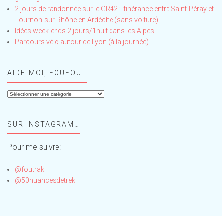
2 jours de randonnée sur le GR42 : itinérance entre Saint-Péray et
Tournon-sur-Rhône en Ardèche (sans voiture)
Idées week-ends 2 jours/1nuit dans les Alpes
Parcours vélo autour de Lyon (à la journée)
AIDE-MOI, FOUFOU !
Aide-
moi,
Foufou
SUR INSTAGRAM…
!
Pour me suivre:
@foutrak
@50nuancesdetrek