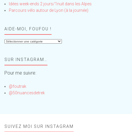
Idées week-ends 2 jours/1nuit dans les Alpes
Parcours vélo autour de Lyon (à la journée)
AIDE-MOI, FOUFOU !
Aide-
moi,
Foufou
SUR INSTAGRAM…
!
Pour me suivre:
@foutrak
@50nuancesdetrek
SUIVEZ MOI SUR INSTAGRAM