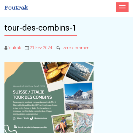
Toggle
navigat
tour-des-combins-1
foutrak
21 Fév 2024
zero comment