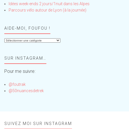
Idées week-ends 2 jours/1nuit dans les Alpes
Parcours vélo autour de Lyon (à la journée)
AIDE-MOI, FOUFOU !
Aide-
moi,
Foufou
SUR INSTAGRAM…
!
Pour me suivre:
@foutrak
@50nuancesdetrek
SUIVEZ MOI SUR INSTAGRAM