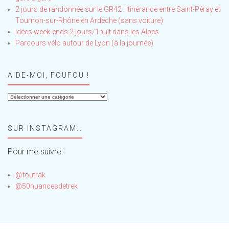
2 jours de randonnée sur le GR42 : itinérance entre Saint-Péray et
Tournon-sur-Rhône en Ardèche (sans voiture)
Idées week-ends 2 jours/1nuit dans les Alpes
Parcours vélo autour de Lyon (à la journée)
AIDE-MOI, FOUFOU !
Aide-
moi,
Foufou
SUR INSTAGRAM…
!
Pour me suivre:
@foutrak
@50nuancesdetrek