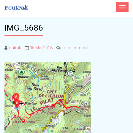
Toggle
navigat
IMG_5686
foutrak
05 Mai 2018
zero comment