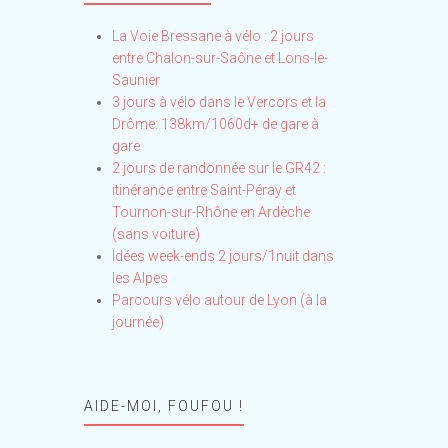
La Voie Bressane à vélo : 2 jours
entre Chalon-sur-Saône et Lons-le-
Saunier
3 jours à vélo dans le Vercors et la
Drôme: 138km/1060d+ de gare à
gare
2 jours de randonnée sur le GR42 :
itinérance entre Saint-Péray et
Tournon-sur-Rhône en Ardèche
(sans voiture)
Idées week-ends 2 jours/1nuit dans
les Alpes
Parcours vélo autour de Lyon (à la
journée)
AIDE-MOI, FOUFOU !