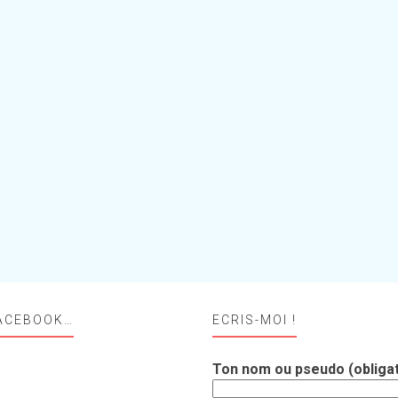
ACEBOOK…
ECRIS-MOI !
Ton nom ou pseudo (obligat