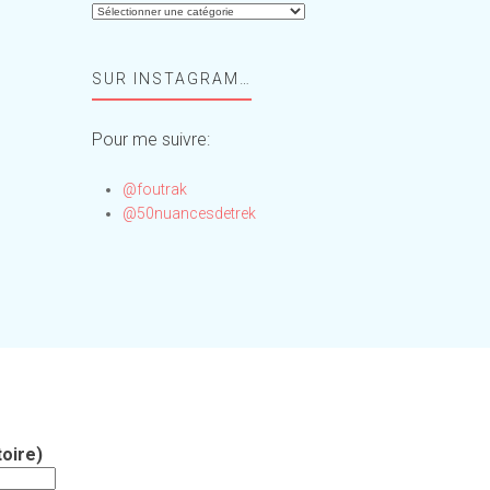
Aide-
moi,
Foufou
SUR INSTAGRAM…
!
Pour me suivre:
@foutrak
@50nuancesdetrek
oire)