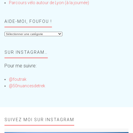
Parcours vélo autour de Lyon (à la journée)
AIDE-MOI, FOUFOU !
Aide-
moi,
Foufou
SUR INSTAGRAM…
!
Pour me suivre:
@foutrak
@50nuancesdetrek
SUIVEZ MOI SUR INSTAGRAM