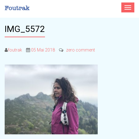
Toggle
navigat
IMG_5572
foutrak
05 Mai 2018
zero comment