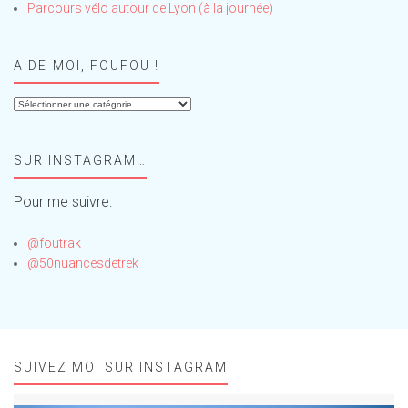
Parcours vélo autour de Lyon (à la journée)
AIDE-MOI, FOUFOU !
Aide-
moi,
Foufou
SUR INSTAGRAM…
!
Pour me suivre:
@foutrak
@50nuancesdetrek
SUIVEZ MOI SUR INSTAGRAM