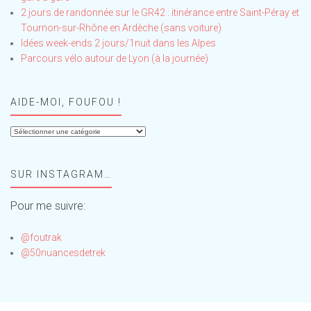
2 jours de randonnée sur le GR42 : itinérance entre Saint-Péray et
Tournon-sur-Rhône en Ardèche (sans voiture)
Idées week-ends 2 jours/1nuit dans les Alpes
Parcours vélo autour de Lyon (à la journée)
AIDE-MOI, FOUFOU !
Aide-
moi,
Foufou
SUR INSTAGRAM…
!
Pour me suivre:
@foutrak
@50nuancesdetrek