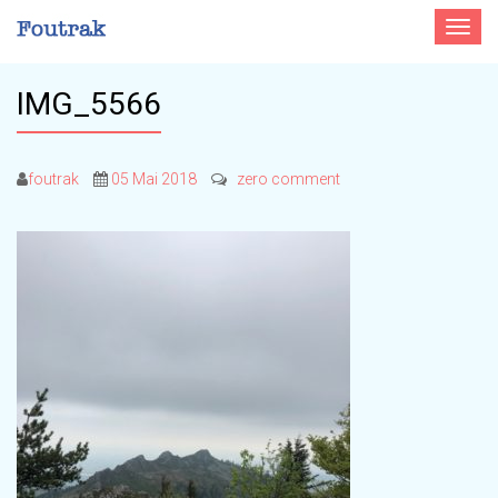
Toggle
navigat
IMG_5566
foutrak
05 Mai 2018
zero comment