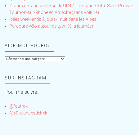
2 jours de randonnée sur le GR42 : itinérance entre Saint-Péray et
Tournon-sur-Rhône en Ardèche (sans voiture)
Idées week-ends 2 jours/1nuit dans les Alpes
Parcours vélo autour de Lyon (à la journée)
AIDE-MOI, FOUFOU !
Aide-
moi,
Foufou
SUR INSTAGRAM…
!
Pour me suivre:
@foutrak
@50nuancesdetrek