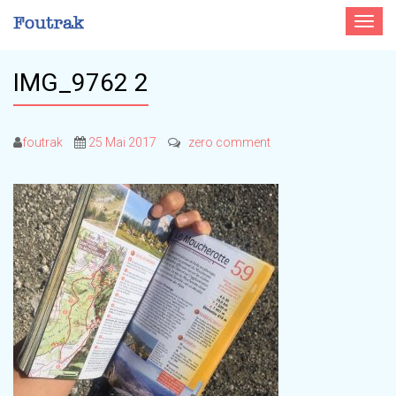
Toggle
navigat
IMG_9762 2
foutrak
25 Mai 2017
zero comment