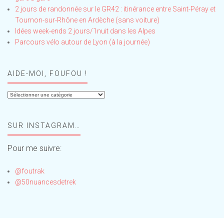
2 jours de randonnée sur le GR42 : itinérance entre Saint-Péray et
Tournon-sur-Rhône en Ardèche (sans voiture)
Idées week-ends 2 jours/1nuit dans les Alpes
Parcours vélo autour de Lyon (à la journée)
AIDE-MOI, FOUFOU !
Aide-
moi,
Foufou
SUR INSTAGRAM…
!
Pour me suivre:
@foutrak
@50nuancesdetrek