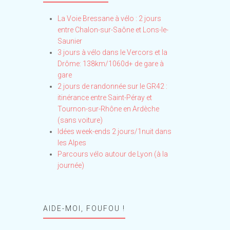
La Voie Bressane à vélo : 2 jours
entre Chalon-sur-Saône et Lons-le-
Saunier
3 jours à vélo dans le Vercors et la
Drôme: 138km/1060d+ de gare à
gare
2 jours de randonnée sur le GR42 :
itinérance entre Saint-Péray et
Tournon-sur-Rhône en Ardèche
(sans voiture)
Idées week-ends 2 jours/1nuit dans
les Alpes
Parcours vélo autour de Lyon (à la
journée)
AIDE-MOI, FOUFOU !