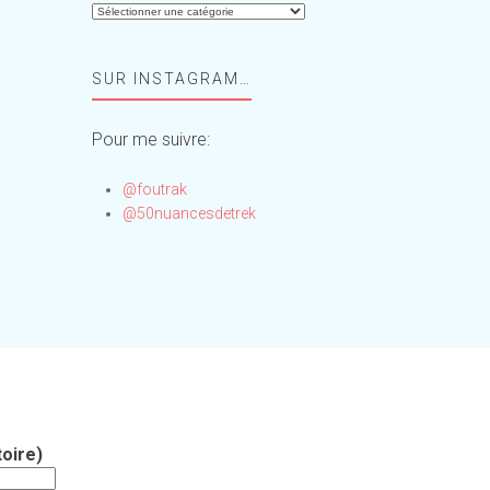
Aide-
moi,
Foufou
SUR INSTAGRAM…
!
Pour me suivre:
@foutrak
@50nuancesdetrek
oire)