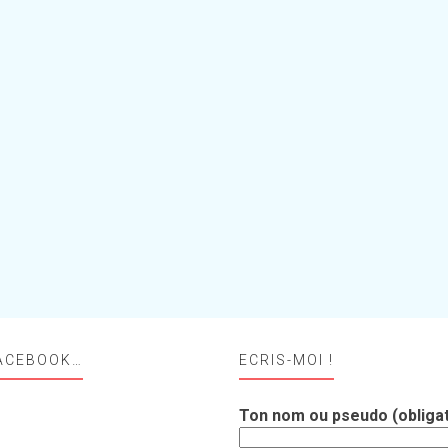
ACEBOOK…
ECRIS-MOI !
Ton nom ou pseudo (obligat