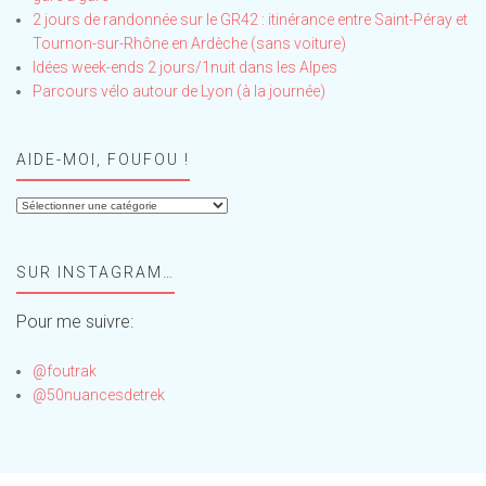
2 jours de randonnée sur le GR42 : itinérance entre Saint-Péray et
Tournon-sur-Rhône en Ardèche (sans voiture)
Idées week-ends 2 jours/1nuit dans les Alpes
Parcours vélo autour de Lyon (à la journée)
AIDE-MOI, FOUFOU !
Aide-
moi,
Foufou
SUR INSTAGRAM…
!
Pour me suivre:
@foutrak
@50nuancesdetrek