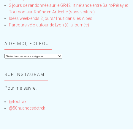
2 jours de randonnée sur le GR42 : itinérance entre Saint-Péray et
Tournon-sur-Rhône en Ardèche (sans voiture)
Idées week-ends 2 jours/1nuit dans les Alpes
Parcours vélo autour de Lyon (à la journée)
AIDE-MOI, FOUFOU !
Aide-
moi,
Foufou
SUR INSTAGRAM…
!
Pour me suivre:
@foutrak
@50nuancesdetrek