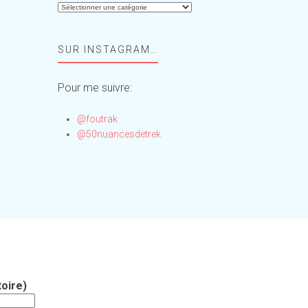
Aide-
moi,
Foufou
SUR INSTAGRAM…
!
Pour me suivre:
@foutrak
@50nuancesdetrek
oire)