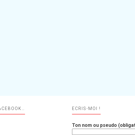
ACEBOOK…
ECRIS-MOI !
Ton nom ou pseudo (obligat