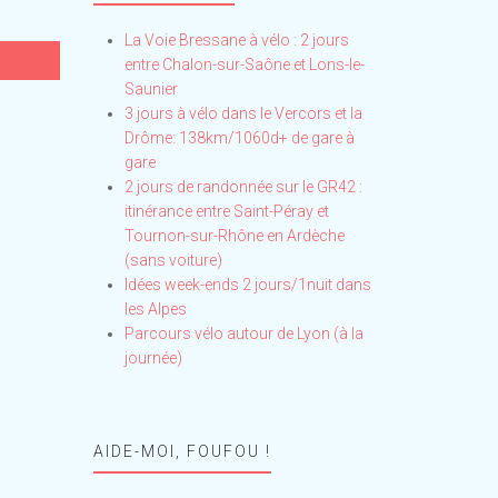
La Voie Bressane à vélo : 2 jours
entre Chalon-sur-Saône et Lons-le-
Saunier
3 jours à vélo dans le Vercors et la
Drôme: 138km/1060d+ de gare à
gare
2 jours de randonnée sur le GR42 :
itinérance entre Saint-Péray et
Tournon-sur-Rhône en Ardèche
(sans voiture)
Idées week-ends 2 jours/1nuit dans
les Alpes
Parcours vélo autour de Lyon (à la
journée)
AIDE-MOI, FOUFOU !