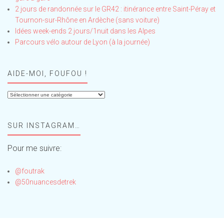
2 jours de randonnée sur le GR42 : itinérance entre Saint-Péray et
Tournon-sur-Rhône en Ardèche (sans voiture)
Idées week-ends 2 jours/1nuit dans les Alpes
Parcours vélo autour de Lyon (à la journée)
AIDE-MOI, FOUFOU !
Aide-
moi,
Foufou
SUR INSTAGRAM…
!
Pour me suivre:
@foutrak
@50nuancesdetrek