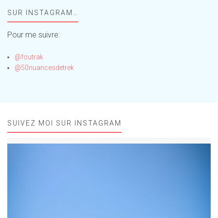
Foufou
SUR INSTAGRAM…
!
Pour me suivre:
@foutrak
@50nuancesdetrek
SUIVEZ MOI SUR INSTAGRAM