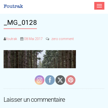
Toggle
navigat
_MG_0128
foutrak
08 Mai 2017
zero comment
Laisser un commentaire