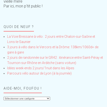
vieille mère
Par ici, mon p'tit public !
QUOI DE NEUF ?
La Voie Bressane à vélo : 2 jours entre Chalon-sur-Saône et
Lons-le-Saunier
3 jours à vélo dans le Vercors et la Drôme: 138km/1060d+ de
gare à gare
2 jours de randonnée sur le GR42 : itinérance entre Saint-Péray et
Tournon-sur-Rhône en Ardèche (sans voiture)
Idées week-ends 2 jours/1nuit dans les Alpes
Parcours vélo autour de Lyon (à la journée)
AIDE-MOI, FOUFOU !
Aide-
moi,