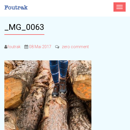
Toggle
navigat
_MG_0063
foutrak
08 Mai 2017
zero comment