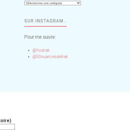
Aide-
moi,
Foufou
SUR INSTAGRAM…
!
Pour me suivre:
@foutrak
@50nuancesdetrek
oire)