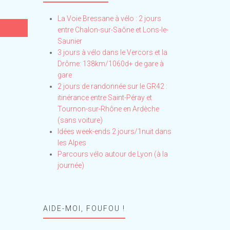
La Voie Bressane à vélo : 2 jours
entre Chalon-sur-Saône et Lons-le-
Saunier
3 jours à vélo dans le Vercors et la
Drôme: 138km/1060d+ de gare à
gare
2 jours de randonnée sur le GR42 :
itinérance entre Saint-Péray et
Tournon-sur-Rhône en Ardèche
(sans voiture)
Idées week-ends 2 jours/1nuit dans
les Alpes
Parcours vélo autour de Lyon (à la
journée)
AIDE-MOI, FOUFOU !