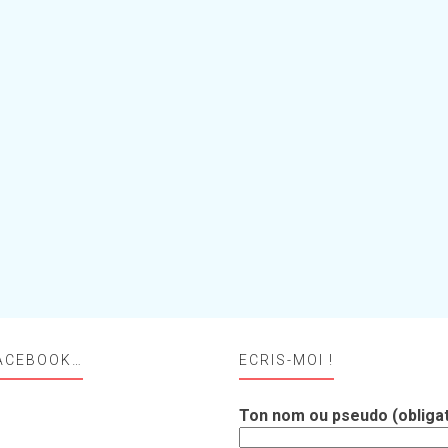
ACEBOOK…
ECRIS-MOI !
Ton nom ou pseudo (obligat