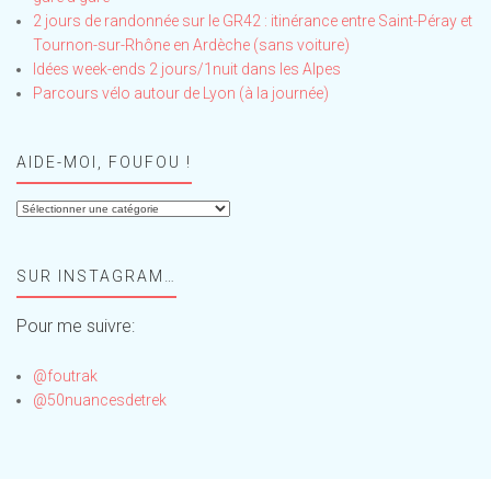
2 jours de randonnée sur le GR42 : itinérance entre Saint-Péray et
Tournon-sur-Rhône en Ardèche (sans voiture)
Idées week-ends 2 jours/1nuit dans les Alpes
Parcours vélo autour de Lyon (à la journée)
AIDE-MOI, FOUFOU !
Aide-
moi,
Foufou
SUR INSTAGRAM…
!
Pour me suivre:
@foutrak
@50nuancesdetrek