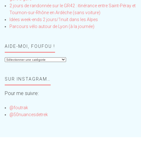
2 jours de randonnée sur le GR42 : itinérance entre Saint-Péray et
Tournon-sur-Rhône en Ardèche (sans voiture)
Idées week-ends 2 jours/1nuit dans les Alpes
Parcours vélo autour de Lyon (à la journée)
AIDE-MOI, FOUFOU !
Aide-
moi,
Foufou
SUR INSTAGRAM…
!
Pour me suivre:
@foutrak
@50nuancesdetrek