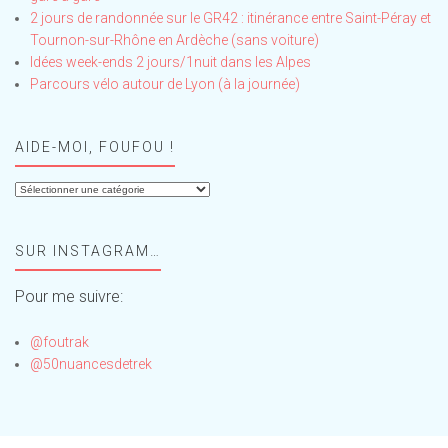
2 jours de randonnée sur le GR42 : itinérance entre Saint-Péray et
Tournon-sur-Rhône en Ardèche (sans voiture)
Idées week-ends 2 jours/1nuit dans les Alpes
Parcours vélo autour de Lyon (à la journée)
AIDE-MOI, FOUFOU !
Aide-
moi,
Foufou
SUR INSTAGRAM…
!
Pour me suivre:
@foutrak
@50nuancesdetrek