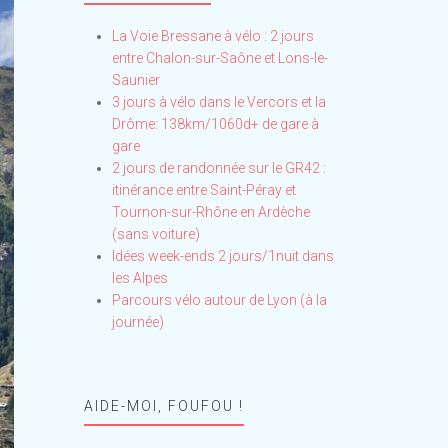
La Voie Bressane à vélo : 2 jours
entre Chalon-sur-Saône et Lons-le-
Saunier
3 jours à vélo dans le Vercors et la
Drôme: 138km/1060d+ de gare à
gare
2 jours de randonnée sur le GR42 :
itinérance entre Saint-Péray et
Tournon-sur-Rhône en Ardèche
(sans voiture)
Idées week-ends 2 jours/1nuit dans
les Alpes
Parcours vélo autour de Lyon (à la
journée)
AIDE-MOI, FOUFOU !