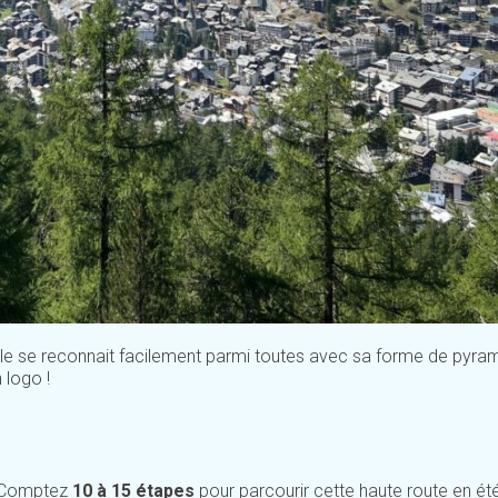
lle se reconnait facilement parmi toutes avec sa forme de pyra
 logo !
. Comptez
10 à 15 étapes
pour parcourir cette haute route en ét