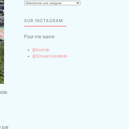
Aide-
moi,
Foufou
SUR INSTAGRAM…
!
Pour me suivre:
@foutrak
@50nuancesdetrek
mide.
é par