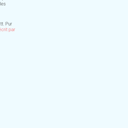
les
t. Pur
crit par