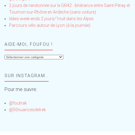
2 jours de randonnée sur le GR42 : itinérance entre Saint-Péray et
Tournon-sur-Rhône en Ardèche (sans voiture)
Idées week-ends 2 jours/1nuit dans les Alpes
Parcours vélo autour de Lyon (à la journée)
AIDE-MOI, FOUFOU !
Aide-
moi,
Foufou
SUR INSTAGRAM…
!
Pour me suivre:
@foutrak
@50nuancesdetrek