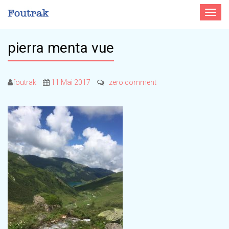
Toggle
navigat
pierra menta vue
foutrak
11 Mai 2017
zero comment