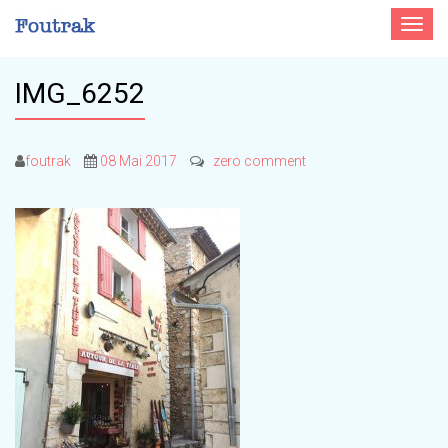
Toggle
navigat
IMG_6252
foutrak
08 Mai 2017
zero comment