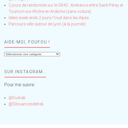
2 jours de randonnée sur le GR42 : itinérance entre Saint-Péray et
Tournon-sur-Rhône en Ardèche (sans voiture)
Idées week-ends 2 jours/1nuit dans les Alpes
Parcours vélo autour de Lyon (à la journée)
AIDE-MOI, FOUFOU !
Aide-
moi,
Foufou
SUR INSTAGRAM…
!
Pour me suivre:
@foutrak
@50nuancesdetrek