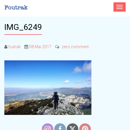
Toggle
navigat
IMG_6249
foutrak
08 Mai 2017
zero comment