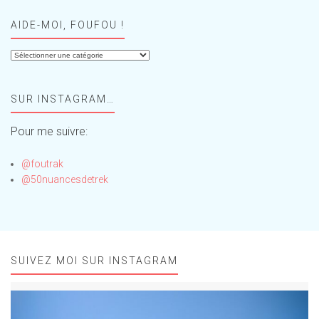
AIDE-MOI, FOUFOU !
Aide-
moi,
Foufou
SUR INSTAGRAM…
!
Pour me suivre:
@foutrak
@50nuancesdetrek
SUIVEZ MOI SUR INSTAGRAM