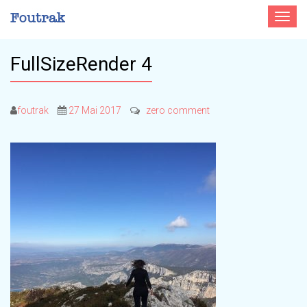
Toggle
navigat
FullSizeRender 4
foutrak
27 Mai 2017
zero comment