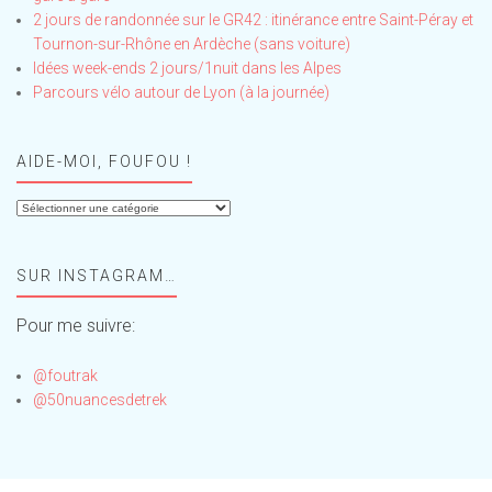
2 jours de randonnée sur le GR42 : itinérance entre Saint-Péray et
Tournon-sur-Rhône en Ardèche (sans voiture)
Idées week-ends 2 jours/1nuit dans les Alpes
Parcours vélo autour de Lyon (à la journée)
AIDE-MOI, FOUFOU !
Aide-
moi,
Foufou
SUR INSTAGRAM…
!
Pour me suivre:
@foutrak
@50nuancesdetrek