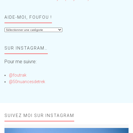
AIDE-MOI, FOUFOU !
Aide-
moi,
Foufou
SUR INSTAGRAM…
!
Pour me suivre:
@foutrak
@50nuancesdetrek
SUIVEZ MOI SUR INSTAGRAM