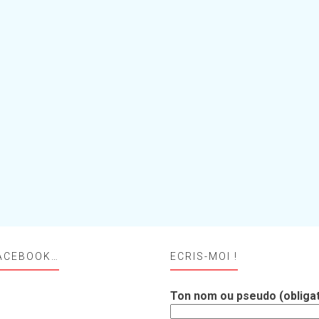
ACEBOOK…
ECRIS-MOI !
Ton nom ou pseudo (obligat