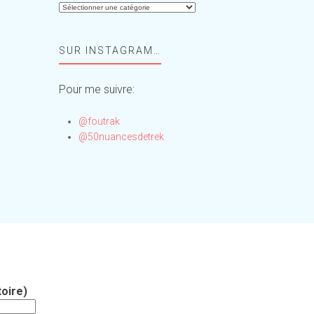
Aide-
moi,
Foufou
SUR INSTAGRAM…
!
Pour me suivre:
@foutrak
@50nuancesdetrek
oire)