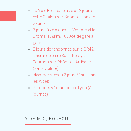
La Voie Bressane à vélo : 2 jours
entre Chalon-sur-Saône et Lons-le-
Saunier
3 jours à vélo dans le Vercors et la
Drôme: 138km/1060d+ de gare à
gare
2 jours de randonnée sur le GR42 :
itinérance entre Saint-Péray et
Tournon-sur-Rhône en Ardèche
(sans voiture)
Idées week-ends 2 jours/1nuit dans
les Alpes
Parcours vélo autour de Lyon (à la
journée)
AIDE-MOI, FOUFOU !