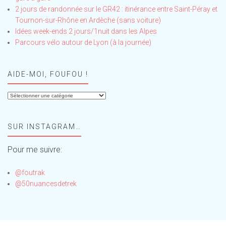
2 jours de randonnée sur le GR42 : itinérance entre Saint-Péray et
Tournon-sur-Rhône en Ardèche (sans voiture)
Idées week-ends 2 jours/1nuit dans les Alpes
Parcours vélo autour de Lyon (à la journée)
AIDE-MOI, FOUFOU !
Aide-
moi,
Foufou
SUR INSTAGRAM…
!
Pour me suivre:
@foutrak
@50nuancesdetrek