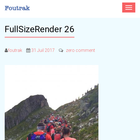
Toggle
navigat
FullSizeRender 26
foutrak
31 Juil 2017
zero comment