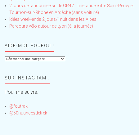
2 jours de randonnée sur le GR42 : itinérance entre Saint-Péray et
Tournon-sur-Rhône en Ardèche (sans voiture)
Idées week-ends 2 jours/1nuit dans les Alpes
Parcours vélo autour de Lyon (à la journée)
AIDE-MOI, FOUFOU !
Aide-
moi,
Foufou
SUR INSTAGRAM…
!
Pour me suivre:
@foutrak
@50nuancesdetrek