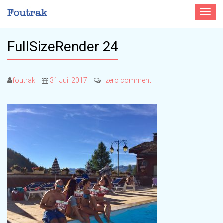
Toggle
navigat
FullSizeRender 24
foutrak
31 Juil 2017
zero comment