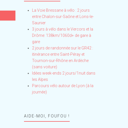
La Voie Bressane à vélo : 2 jours
entre Chalon-sur-Saône et Lons-le-
Saunier
3 jours à vélo dans le Vercors et la
Drôme: 138km/1060d+ de gare à
gare
2 jours de randonnée sur le GR42 :
itinérance entre Saint-Péray et
Tournon-sur-Rhône en Ardèche
(sans voiture)
Idées week-ends 2 jours/1nuit dans
les Alpes
Parcours vélo autour de Lyon (à la
journée)
AIDE-MOI, FOUFOU !