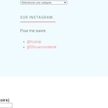
Aide-
moi,
Foufou
SUR INSTAGRAM…
!
Pour me suivre:
@foutrak
@50nuancesdetrek
oire)