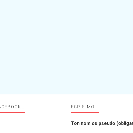
ACEBOOK…
ECRIS-MOI !
Ton nom ou pseudo (obligat