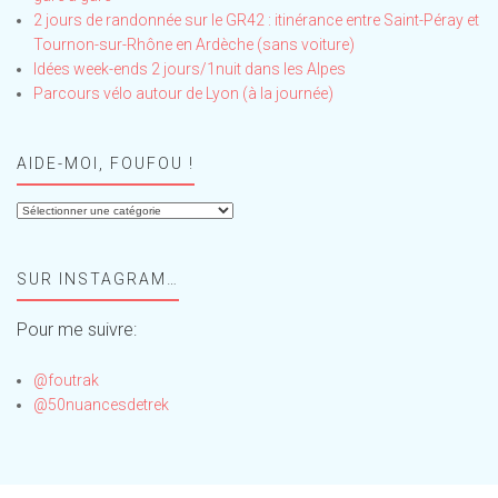
2 jours de randonnée sur le GR42 : itinérance entre Saint-Péray et
Tournon-sur-Rhône en Ardèche (sans voiture)
Idées week-ends 2 jours/1nuit dans les Alpes
Parcours vélo autour de Lyon (à la journée)
AIDE-MOI, FOUFOU !
Aide-
moi,
Foufou
SUR INSTAGRAM…
!
Pour me suivre:
@foutrak
@50nuancesdetrek