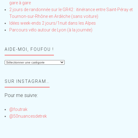
gare à gare
2 jours de randonnée sur le GR42 : itinérance entre Saint-Péray et
Tournon-sur-Rhône en Ardèche (sans voiture)
Idées week-ends 2 jours/1nuit dans les Alpes
Parcours vélo autour de Lyon (à la journée)
AIDE-MOI, FOUFOU !
Aide-
moi,
Foufou
SUR INSTAGRAM…
!
Pour me suivre:
@foutrak
@50nuancesdetrek