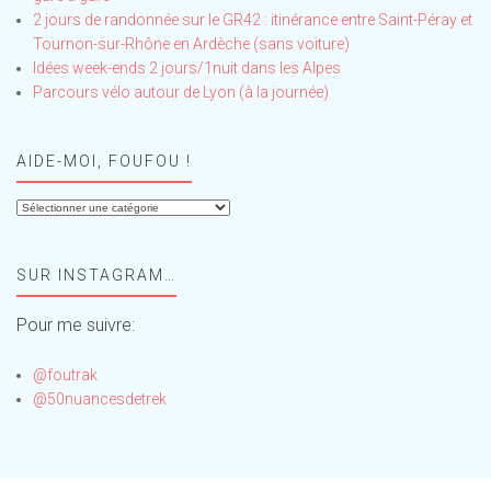
2 jours de randonnée sur le GR42 : itinérance entre Saint-Péray et
Tournon-sur-Rhône en Ardèche (sans voiture)
Idées week-ends 2 jours/1nuit dans les Alpes
Parcours vélo autour de Lyon (à la journée)
AIDE-MOI, FOUFOU !
Aide-
moi,
Foufou
SUR INSTAGRAM…
!
Pour me suivre:
@foutrak
@50nuancesdetrek