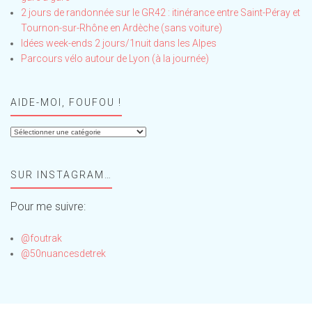
2 jours de randonnée sur le GR42 : itinérance entre Saint-Péray et
Tournon-sur-Rhône en Ardèche (sans voiture)
Idées week-ends 2 jours/1nuit dans les Alpes
Parcours vélo autour de Lyon (à la journée)
AIDE-MOI, FOUFOU !
Aide-
moi,
Foufou
SUR INSTAGRAM…
!
Pour me suivre:
@foutrak
@50nuancesdetrek