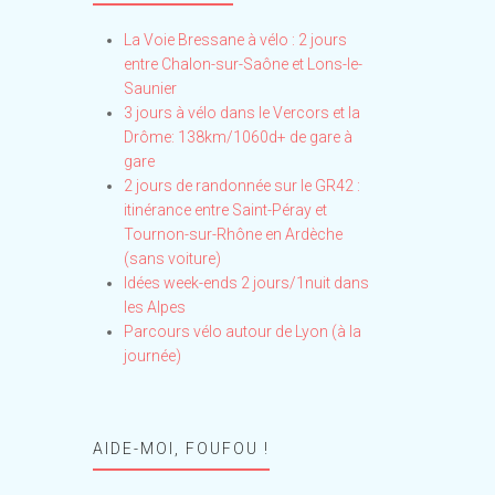
La Voie Bressane à vélo : 2 jours
entre Chalon-sur-Saône et Lons-le-
Saunier
3 jours à vélo dans le Vercors et la
Drôme: 138km/1060d+ de gare à
gare
2 jours de randonnée sur le GR42 :
itinérance entre Saint-Péray et
Tournon-sur-Rhône en Ardèche
(sans voiture)
Idées week-ends 2 jours/1nuit dans
les Alpes
Parcours vélo autour de Lyon (à la
journée)
AIDE-MOI, FOUFOU !