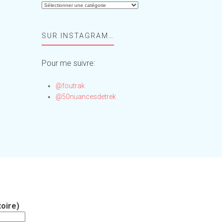
Aide-
moi,
Foufou
SUR INSTAGRAM…
!
Pour me suivre:
@foutrak
@50nuancesdetrek
oire)