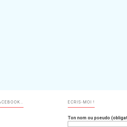
ACEBOOK…
ECRIS-MOI !
Ton nom ou pseudo (obligat