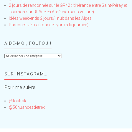
2 jours de randonnée sur le GR42 : itinérance entre Saint-Péray et
Tournon-sur-Rhône en Ardèche (sans voiture)
Idées week-ends 2 jours/1nuit dans les Alpes
Parcours vélo autour de Lyon (à la journée)
AIDE-MOI, FOUFOU !
Aide-
moi,
Foufou
SUR INSTAGRAM…
!
Pour me suivre:
@foutrak
@50nuancesdetrek