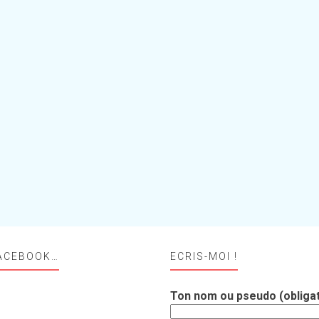
ACEBOOK…
ECRIS-MOI !
Ton nom ou pseudo (obligat