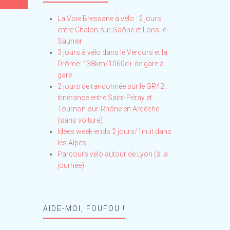
La Voie Bressane à vélo : 2 jours
entre Chalon-sur-Saône et Lons-le-
Saunier
3 jours à vélo dans le Vercors et la
Drôme: 138km/1060d+ de gare à
gare
2 jours de randonnée sur le GR42 :
itinérance entre Saint-Péray et
Tournon-sur-Rhône en Ardèche
(sans voiture)
Idées week-ends 2 jours/1nuit dans
les Alpes
Parcours vélo autour de Lyon (à la
journée)
AIDE-MOI, FOUFOU !