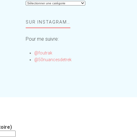
Aide-
moi,
Foufou
SUR INSTAGRAM…
!
Pour me suivre:
@foutrak
@50nuancesdetrek
oire)