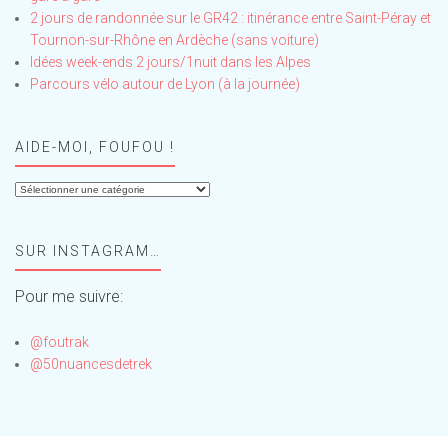
2 jours de randonnée sur le GR42 : itinérance entre Saint-Péray et
Tournon-sur-Rhône en Ardèche (sans voiture)
Idées week-ends 2 jours/1nuit dans les Alpes
Parcours vélo autour de Lyon (à la journée)
AIDE-MOI, FOUFOU !
Aide-
moi,
Foufou
SUR INSTAGRAM…
!
Pour me suivre:
@foutrak
@50nuancesdetrek