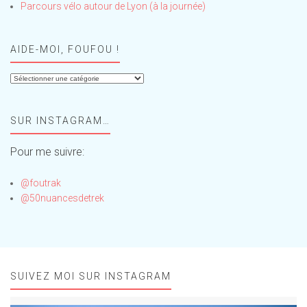
Parcours vélo autour de Lyon (à la journée)
AIDE-MOI, FOUFOU !
Aide-
moi,
Foufou
SUR INSTAGRAM…
!
Pour me suivre:
@foutrak
@50nuancesdetrek
SUIVEZ MOI SUR INSTAGRAM