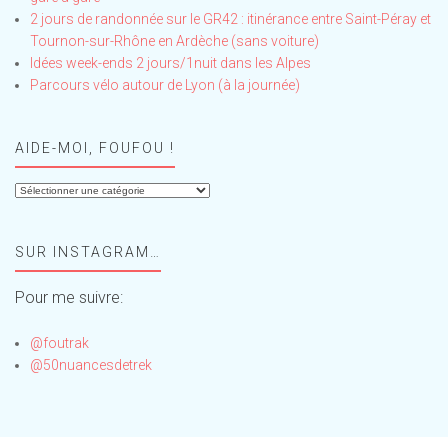
2 jours de randonnée sur le GR42 : itinérance entre Saint-Péray et
Tournon-sur-Rhône en Ardèche (sans voiture)
Idées week-ends 2 jours/1nuit dans les Alpes
Parcours vélo autour de Lyon (à la journée)
AIDE-MOI, FOUFOU !
Aide-
moi,
Foufou
SUR INSTAGRAM…
!
Pour me suivre:
@foutrak
@50nuancesdetrek