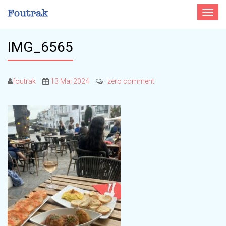
Toggle
navigat
IMG_6565
foutrak
13 Mai 2024
zero comment