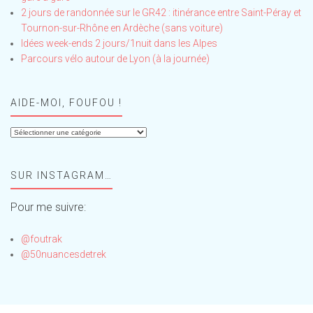
2 jours de randonnée sur le GR42 : itinérance entre Saint-Péray et
Tournon-sur-Rhône en Ardèche (sans voiture)
Idées week-ends 2 jours/1nuit dans les Alpes
Parcours vélo autour de Lyon (à la journée)
AIDE-MOI, FOUFOU !
Aide-
moi,
Foufou
SUR INSTAGRAM…
!
Pour me suivre:
@foutrak
@50nuancesdetrek