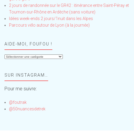
2 jours de randonnée sur le GR42 : itinérance entre Saint-Péray et
Tournon-sur-Rhône en Ardèche (sans voiture)
Idées week-ends 2 jours/1nuit dans les Alpes
Parcours vélo autour de Lyon (à la journée)
AIDE-MOI, FOUFOU !
Aide-
moi,
Foufou
SUR INSTAGRAM…
!
Pour me suivre:
@foutrak
@50nuancesdetrek