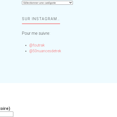
Aide-
moi,
Foufou
SUR INSTAGRAM…
!
Pour me suivre:
@foutrak
@50nuancesdetrek
oire)