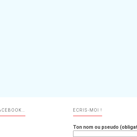
ACEBOOK…
ECRIS-MOI !
Ton nom ou pseudo (obligat