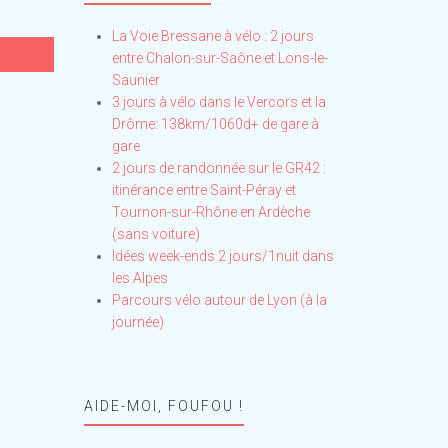
La Voie Bressane à vélo : 2 jours
entre Chalon-sur-Saône et Lons-le-
Saunier
3 jours à vélo dans le Vercors et la
Drôme: 138km/1060d+ de gare à
gare
2 jours de randonnée sur le GR42 :
itinérance entre Saint-Péray et
Tournon-sur-Rhône en Ardèche
(sans voiture)
Idées week-ends 2 jours/1nuit dans
les Alpes
Parcours vélo autour de Lyon (à la
journée)
AIDE-MOI, FOUFOU !