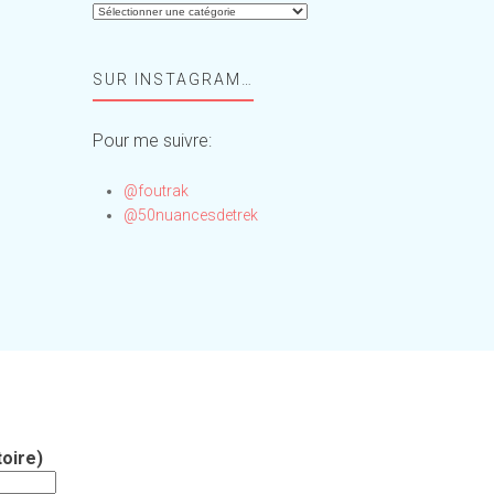
Aide-
moi,
Foufou
SUR INSTAGRAM…
!
Pour me suivre:
@foutrak
@50nuancesdetrek
oire)