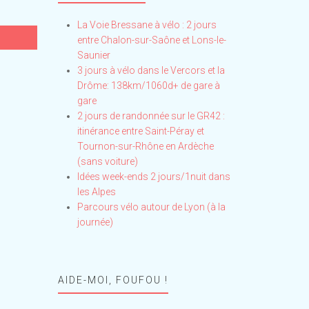
La Voie Bressane à vélo : 2 jours
entre Chalon-sur-Saône et Lons-le-
Saunier
3 jours à vélo dans le Vercors et la
Drôme: 138km/1060d+ de gare à
gare
2 jours de randonnée sur le GR42 :
itinérance entre Saint-Péray et
Tournon-sur-Rhône en Ardèche
(sans voiture)
Idées week-ends 2 jours/1nuit dans
les Alpes
Parcours vélo autour de Lyon (à la
journée)
AIDE-MOI, FOUFOU !