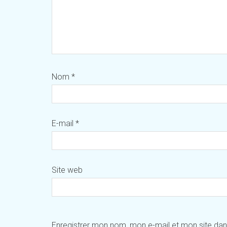
Nom
*
E-mail
*
Site web
Enregistrer mon nom, mon e-mail et mon site da