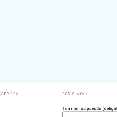
ACEBOOK…
ECRIS-MOI !
Ton nom ou pseudo (obligat