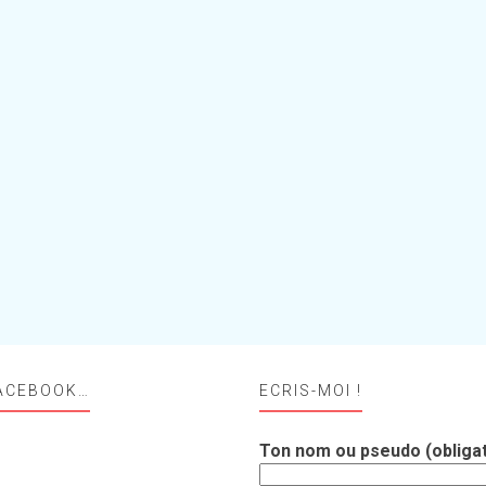
ACEBOOK…
ECRIS-MOI !
Ton nom ou pseudo (obligat