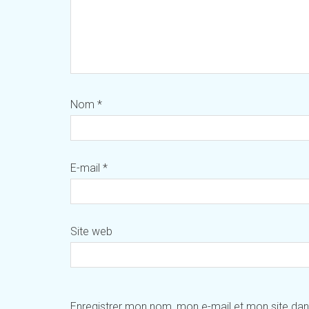
Nom
*
E-mail
*
Site web
Enregistrer mon nom, mon e-mail et mon site da