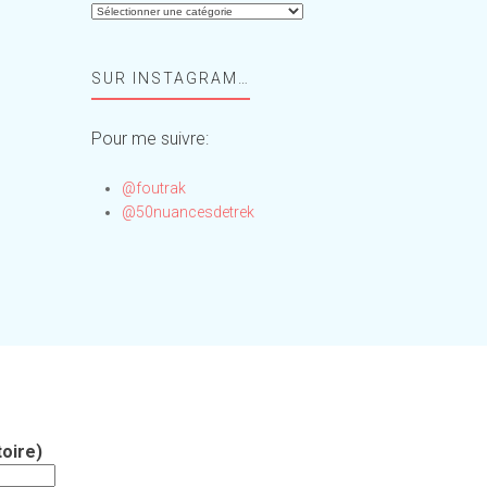
Aide-
moi,
Foufou
SUR INSTAGRAM…
!
Pour me suivre:
@foutrak
@50nuancesdetrek
oire)