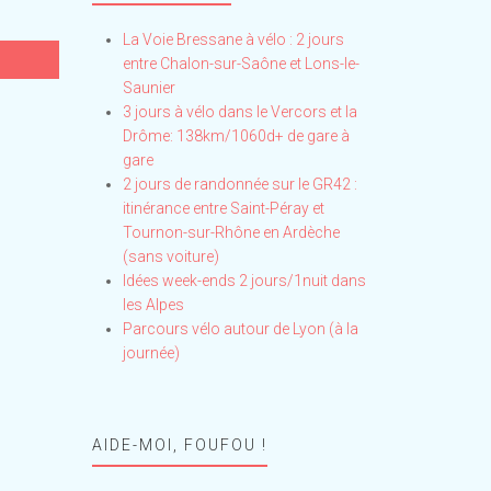
La Voie Bressane à vélo : 2 jours
entre Chalon-sur-Saône et Lons-le-
Saunier
3 jours à vélo dans le Vercors et la
Drôme: 138km/1060d+ de gare à
gare
2 jours de randonnée sur le GR42 :
itinérance entre Saint-Péray et
Tournon-sur-Rhône en Ardèche
(sans voiture)
Idées week-ends 2 jours/1nuit dans
les Alpes
Parcours vélo autour de Lyon (à la
journée)
AIDE-MOI, FOUFOU !