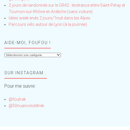
2 jours de randonnée sur le GR42 : itinérance entre Saint-Péray et
Tournon-sur-Rhône en Ardèche (sans voiture)
Idées week-ends 2 jours/1nuit dans les Alpes
Parcours vélo autour de Lyon (à la journée)
AIDE-MOI, FOUFOU !
Aide-
moi,
Foufou
SUR INSTAGRAM…
!
Pour me suivre:
@foutrak
@50nuancesdetrek