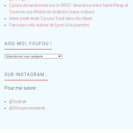
2 jours de randonnée sur le GR42 : itinérance entre Saint-Péray et
Tournon-sur-Rhône en Ardèche (sans voiture)
Idées week-ends 2 jours/1nuit dans les Alpes
Parcours vélo autour de Lyon (à la journée)
AIDE-MOI, FOUFOU !
Aide-
moi,
Foufou
SUR INSTAGRAM…
!
Pour me suivre:
@foutrak
@50nuancesdetrek