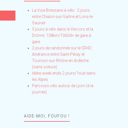
La Voie Bressane à vélo : 2 jours
entre Chalon-sur-Saône et Lons-le-
Saunier
3 jours à vélo dans le Vercors et la
Drôme: 138km/1060d+ de gare à
gare
2 jours de randonnée sur le GR42 :
itinérance entre Saint-Péray et
Tournon-sur-Rhône en Ardèche
(sans voiture)
Idées week-ends 2 jours/1nuit dans
les Alpes
Parcours vélo autour de Lyon (à la
journée)
AIDE-MOI, FOUFOU !