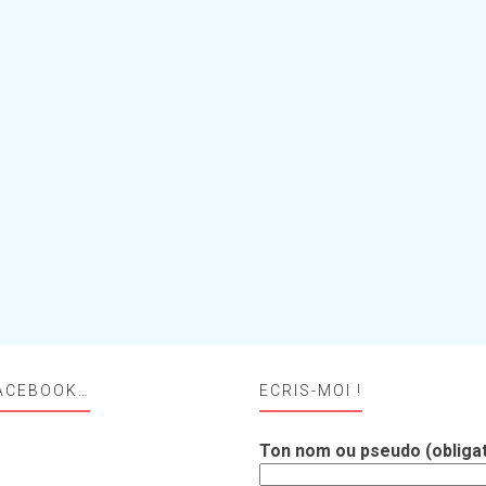
ACEBOOK…
ECRIS-MOI !
Ton nom ou pseudo (obligat