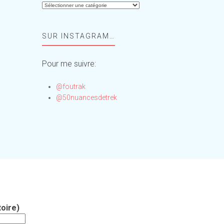
Aide-
moi,
Foufou
SUR INSTAGRAM…
!
Pour me suivre:
@foutrak
@50nuancesdetrek
oire)