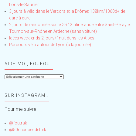
Lons-le-Saunier
3 jours à vélo dans le Vercors et la Drôme: 138km/1060d+ de
gare à gare
2 jours de randonnée sur le GR42 : itinérance entre Saint-Péray et
Tournon-sur-Rhône en Ardèche (sans voiture)
Idées week-ends 2 jours/1nuit dans les Alpes
Parcours vélo autour de Lyon (à la journée)
AIDE-MOI, FOUFOU !
Aide-
moi,
Foufou
SUR INSTAGRAM…
!
Pour me suivre:
@foutrak
@50nuancesdetrek